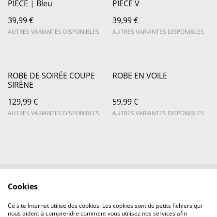
PIÈCE | Bleu
PIÈCE V
39,99 €
39,99 €
AUTRES VARIANTES DISPONIBLES
AUTRES VARIANTES DISPONIBLES
ROBE DE SOIRÉE COUPE
ROBE EN VOILE
SIRÈNE
129,99 €
59,99 €
AUTRES VARIANTES DISPONIBLES
AUTRES VARIANTES DISPONIBLES
Cookies
Nous contacter
Conditions légales
Politique de
Politique de Cookie
Ce site Internet utilise des cookies. Les cookies sont de petits fichiers qui
confidentialité
nous aident à comprendre comment vous utilisez nos services afin